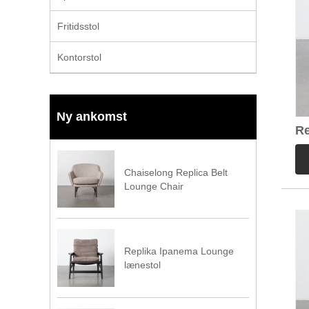
Fritidsstol
Kontorstol
Ny ankomst
Re
Læ
Chaiselong Replica Belt
Lounge Chair
Replika Ipanema Lounge
lænestol