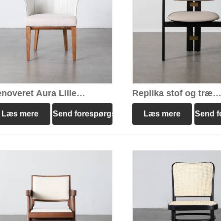
noveret Aura Lille
Replika stof og træ
nestol
Pamplona stol
Læs mere
Send forespørgsel
Læs mere
Send f