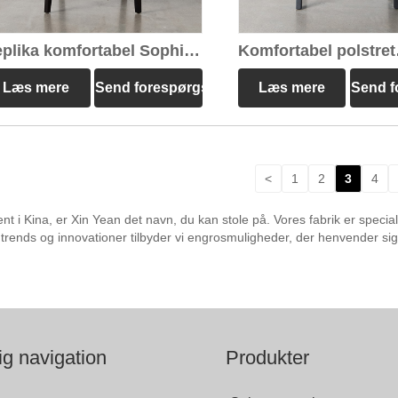
plika komfortabel Sophie
Komfortabel polstret
nestol
Chandigarh lænestol
Læs mere
Send forespørgsel
Læs mere
Send f
<
1
2
3
4
 i Kina, er Xin Yean det navn, du kan stole på. Vores fabrik er specialis
rends og innovationer tilbyder vi engrosmuligheder, der henvender sig t
ig navigation
Produkter