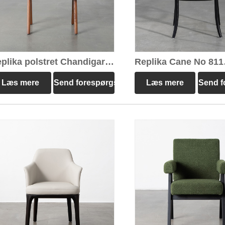
plika polstret Chandigarh
Replika Cane No 811
nestol
Spisestuestol
Læs mere
Send forespørgsel
Læs mere
Send f