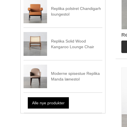
Replika polstret Chandigarh
loungestol
Re
læ
Replika Solid Wood
Kangaroo Lounge Chair
Moderne spisestue Replika
Manda lænestol
Alle nye produkter