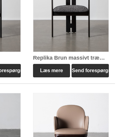
Replika Brun massivt træ
Pigreco stol
orespørgsel
Læs mere
Send forespørgsel