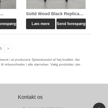
Solid Wood Black Replica
Bok stol
orespørgsel
Læs mere
Send forespørgsel
5
>
eret i at producere Spisestuestol af høj kvalitet, der
il virksomheder i alle størrelser. Vælg produkter, der
Kontakt os