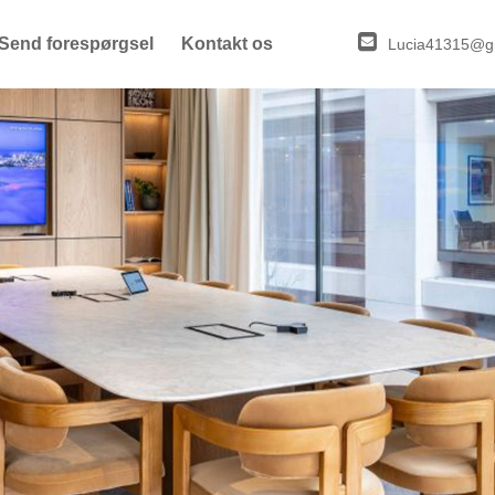
Send forespørgsel
Kontakt os
Lucia41315@g