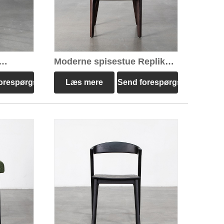
Moderne spisestue Replika
Manda lænestol
orespørgsel
Læs mere
Send forespørgsel