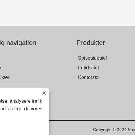
ig navigation
Produkter
Spisestuestol
s
Fritidsstol
kter
Kontorstol
X
 forespørgsel
lse, analysere trafik
kt os
 accepterer du vores
Copyright © 2024 Shen