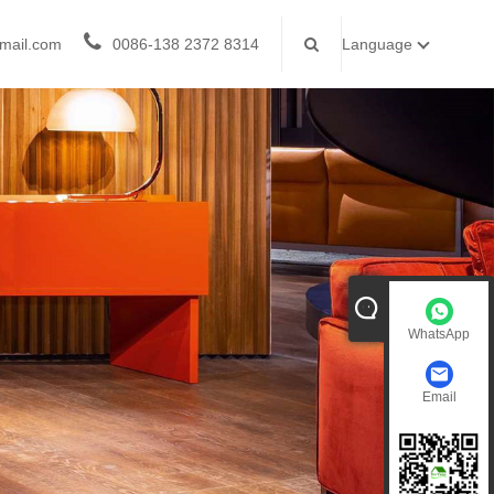
mail.com
0086-138 2372 8314
Language
WhatsApp
Email