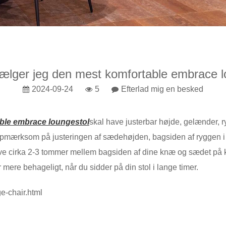
ælger jeg den mest komfortable embrace l
2024-09-24
5
Efterlad mig en besked
ble embrace loungestol
skal have justerbar højde, gelænder, r
r opmærksom på justeringen af ​​sædehøjden, bagsiden af ​​rygg
 cirka 2-3 tommer mellem bagsiden af ​​dine knæ og sædet på ko
 er mere behageligt, når du sidder på din stol i lange timer.