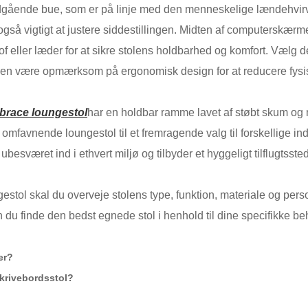
adgående bue, som er på linje med den menneskelige lændehvir
 også vigtigt at justere siddestillingen. Midten af ​​computersk
f eller læder for at sikre stolens holdbarhed og komfort. Vælg den
en være opmærksom på ergonomisk design for at reducere fysisk 
brace loungestol
har en holdbar ramme lavet af støbt skum og 
 omfavnende loungestol til et fremragende valg til forskellige inds
ubesværet ind i ethvert miljø og tilbyder et hyggeligt tilflugtsste
stol skal du overveje stolens type, funktion, materiale og pe
du finde den bedst egnede stol i henhold til dine specifikke be
er?
skrivebordsstol?