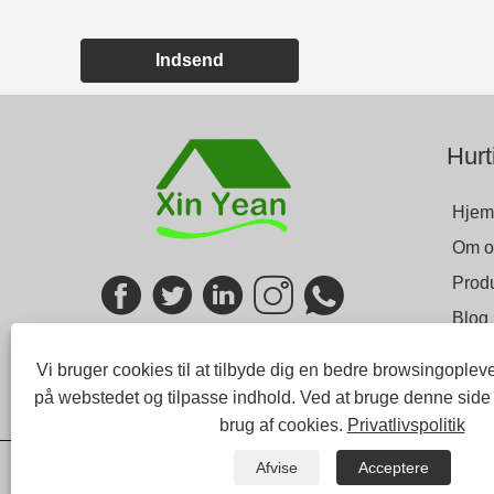
Indsend
Hurt
Hjem
Om o
Produ
Blog
Send
Vi bruger cookies til at tilbyde dig en bedre browsingopleve
Konta
på webstedet og tilpasse indhold. Ved at bruge denne side
brug af cookies.
Privatlivspolitik
Afvise
Acceptere
Links
Sitemap
RSS
XML
Privatlivspolitik