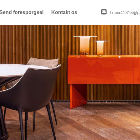
Send forespørgsel
Kontakt os
Lucia41315@g