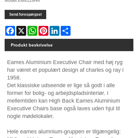
Model:EM8115HA
Send forespørgsel
Facebook
X
WhatsApp
Pinterest
LinkedIn
Share
Produkt beskrivelse
Eames Aluminium Executive Chair med høj ryg
har været et populært design af charles og ray i
1958.
Det klassiske udseende er lige så godt i alle
former for bolig- og arbejdspladsinteriør. I
mellemtiden kan High Back Eames Aluminium
Executive Chairs base også laves uden hjul til
nogle mødelokaler.
Hele eames alumnium-gruppen er tilgængelig: