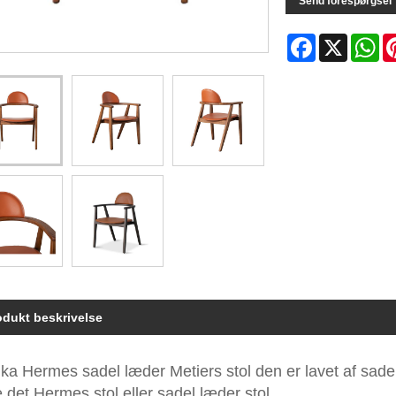
Send forespørgsel
Facebook
X
Wh
odukt beskrivelse
ka Hermes sadel læder Metiers stol den er lavet af sadel
 det Hermes stol eller sadel læder stol.