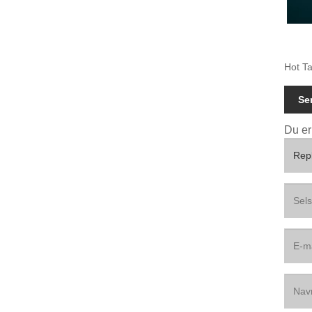
Hot Ta
Se
Du er