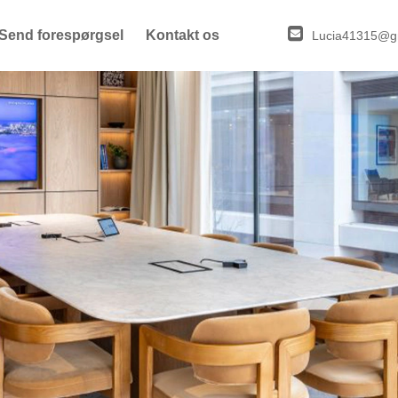
Send forespørgsel
Kontakt os
Lucia41315@g