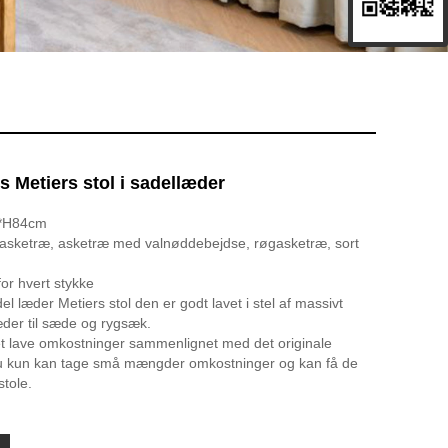
 Metiers stol i sadellæder
1*H84cm
t asketræ, asketræ med valnøddebejdse, røgasketræ, sort
for hvert stykke
 læder Metiers stol den er godt lavet i stel af massivt
der til sæde og rygsæk.
lave omkostninger sammenlignet med det originale
 du kun kan tage små mængder omkostninger og kan få de
stole.