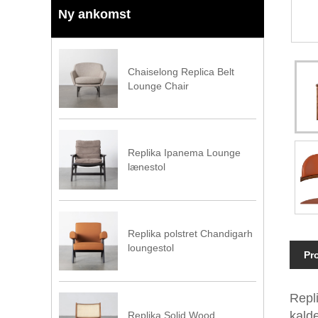
Ny ankomst
Chaiselong Replica Belt
Lounge Chair
Replika Ipanema Lounge
lænestol
Replika polstret Chandigarh
loungestol
Pr
Repli
kalde
Replika Solid Wood