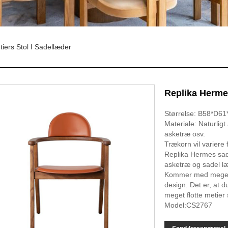
iers Stol I Sadellæder
Replika Hermes
Størrelse: B58*D6
Materiale: Naturlig
asketræ osv.
Trækorn vil variere 
Replika Hermes sadel
asketræ og sadel læ
Kommer med meget 
design. Det er, at
meget flotte metier 
Model:CS2767