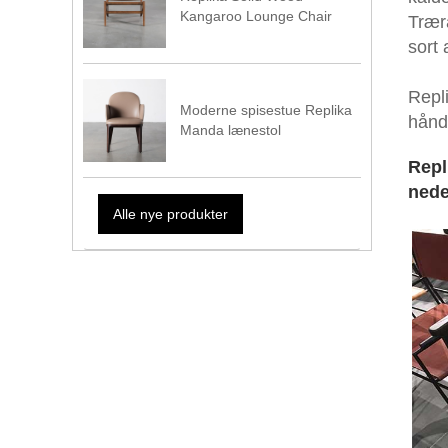
Kangaroo Lounge Chair
Trær
sort 
Repl
Moderne spisestue Replika
hånd
Manda lænestol
Repl
nede
Alle nye produkter