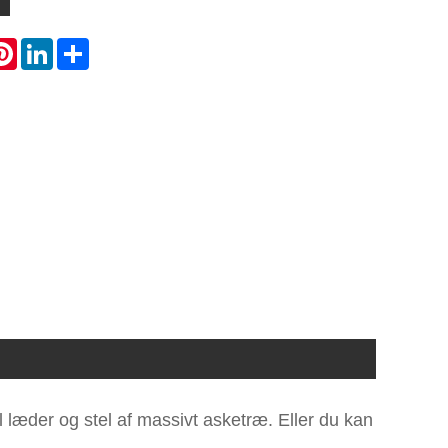
atsApp
Pinterest
LinkedIn
Share
 læder og stel af massivt asketræ. Eller du kan