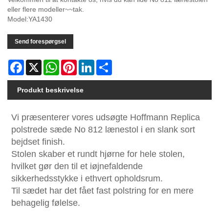
eller flere modeller~~tak.
Model:YA1430
Send forespørgsel
Facebook
X
WhatsApp
Pinterest
LinkedIn
Share
Produkt beskrivelse
Vi præsenterer vores udsøgte Hoffmann Replica
polstrede sæde No 812 lænestol i en slank sort
bejdset finish.
Stolen skaber et rundt hjørne for hele stolen,
hvilket gør den til et iøjnefaldende
sikkerhedsstykke i ethvert opholdsrum.
Til sædet har det fået fast polstring for en mere
behagelig følelse.