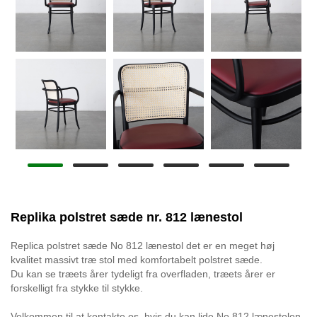
Replika polstret sæde nr. 812 lænestol
Replica polstret sæde No 812 lænestol det er en meget høj
kvalitet massivt træ stol med komfortabelt polstret sæde.
Du kan se træets årer tydeligt fra overfladen, træets årer er
forskelligt fra stykke til stykke.
Velkommen til at kontakte os, hvis du kan lide No 812 lænestolen