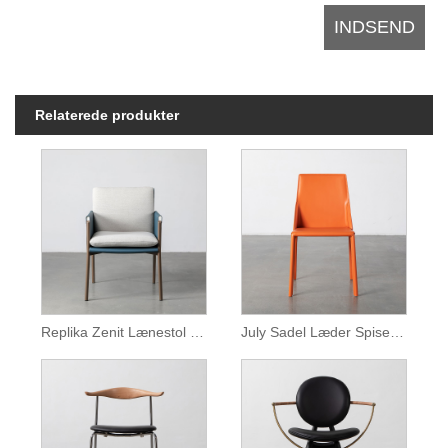
Relaterede produkter
Replika Zenit Lænestol Brun Læder Spisestuestol
July Sadel Læder Spisestue Armless Stol