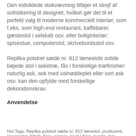
Den indviklede stokvævning tilføjer et strejf af
sofistikering til designet, hvilket gør det til et
perfekt valg til moderne kommercielt interiør, som
f.eks. som high-end restaurant, kaffebarer,
gæstestol i selskab osv. eller boliginteriør:
spisestue, computerstol, skrivebordsstol osv.
Replika polstret sæde nr. 812 lænestols solide
bøjede stol i asketræ, fås i forskellige træfinisher:
naturlig ask, ask med valnøddeplet eller sort ask
osv. kan den opfylde med forskellige
dekorationskrav.
Anvendelse
Hot Tags: Replika polstret sæde nr. 812 lænestol, producent,
leverandør, fabrik, Kina, engros, lavet i Kina, nyeste, høj