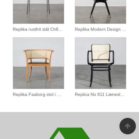
Replika rustfrit stål Ch88 stol
Replika Modern Design Dryman Circle Lænestol
Replika Faaborg stol i massivt træ
Replica No 811 Lænestol til Restaurant